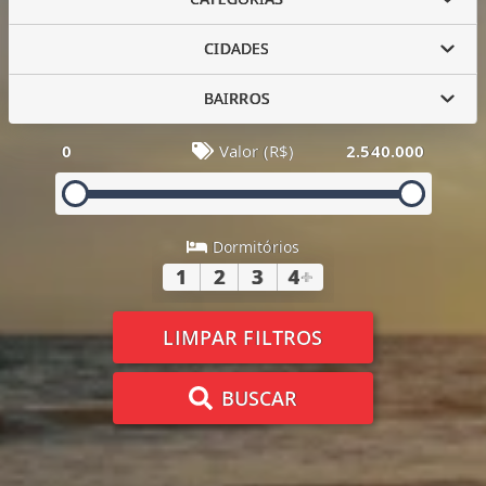
CIDADES
BAIRROS
0
Valor (R$)
2.540.000
Dormitórios
1
2
3
4
+
LIMPAR FILTROS
BUSCAR