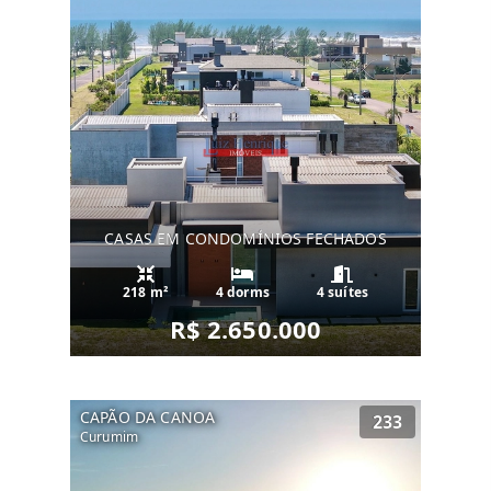
CASAS EM CONDOMÍNIOS FECHADOS
218 m²
4 dorms
4 suítes
R$ 2.650.000
CAPÃO DA CANOA
233
Curumim