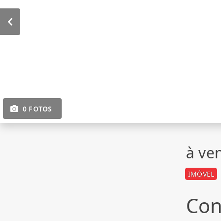
0 FOTOS
à ve
IMÓVEL
Con