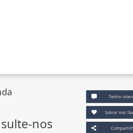
nda
Tenho inter
Salvar nos fav
sulte-nos
Compartil