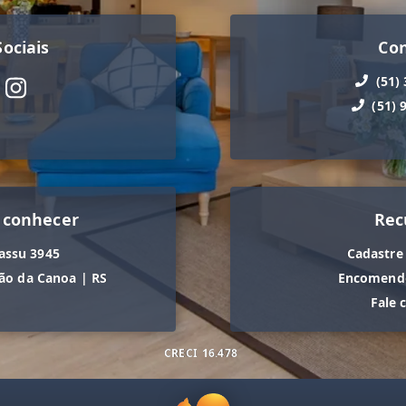
ociais
Co
(51)
(51) 
 conhecer
Rec
assu 3945
Cadastre
ão da Canoa
|
RS
Encomende
Fale 
CRECI
16.478