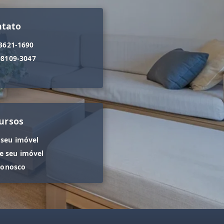
ntato
 3621-1690
98109-3047
ursos
 seu imóvel
 seu imóvel
conosco