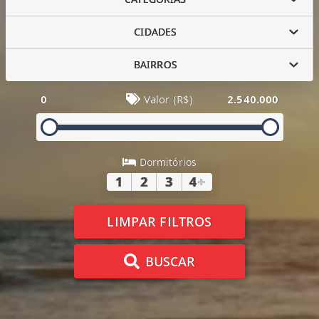
CIDADES
BAIRROS
0
Valor (R$)
2.540.000
Dormitórios
1
2
3
4
+
LIMPAR FILTROS
BUSCAR