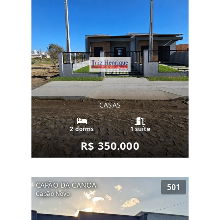
CASAS
2 dorms
1 suíte
R$ 350.000
CAPÃO DA CANOA
501
Capão Novo