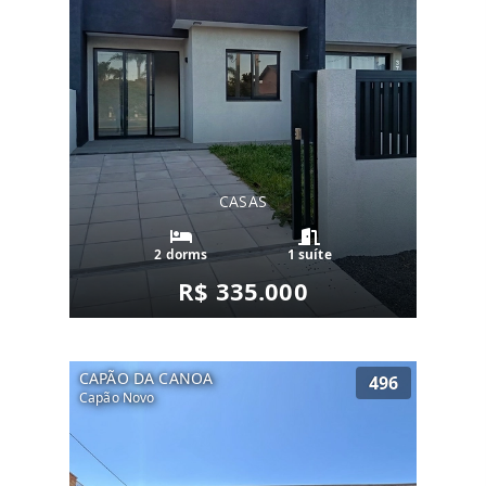
CASAS
2 dorms
1 suíte
R$ 335.000
CAPÃO DA CANOA
496
Capão Novo