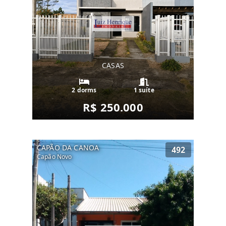
CASAS
2 dorms
1 suíte
R$ 250.000
CAPÃO DA CANOA
492
Capão Novo