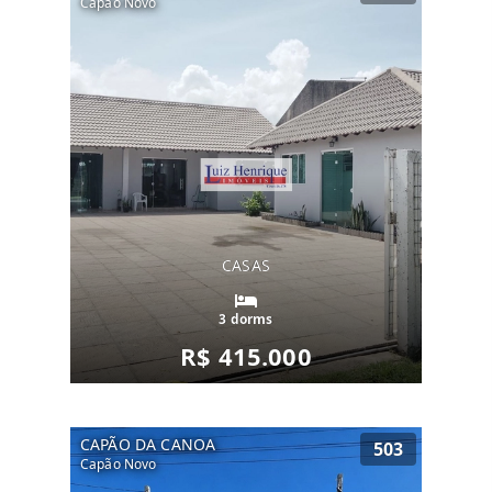
Capão Novo
CASAS
3 dorms
R$ 415.000
CAPÃO DA CANOA
503
Capão Novo