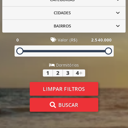
CIDADES
BAIRROS
0
Valor (R$)
2.540.000
Dormitórios
1
2
3
4
+
LIMPAR FILTROS
BUSCAR