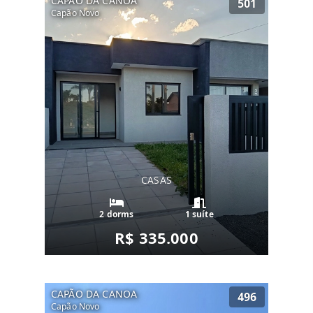
CAPÃO DA CANOA
501
Capão Novo
CASAS
2 dorms
1 suíte
R$ 335.000
CAPÃO DA CANOA
496
Capão Novo