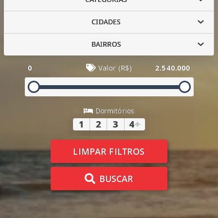
CIDADES
BAIRROS
0
Valor (R$)
2.540.000
Dormitórios
1
2
3
4
+
LIMPAR FILTROS
BUSCAR