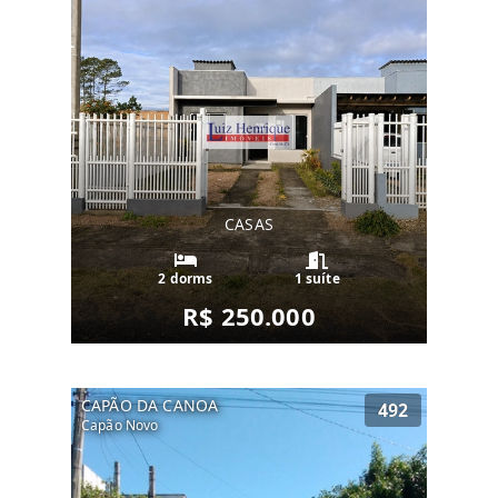
CASAS
2 dorms
1 suíte
R$ 250.000
CAPÃO DA CANOA
492
Capão Novo