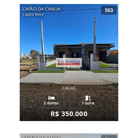
CAPÃO DA CANOA
503
Capão Novo
CASAS
2 dorms
1 suíte
R$ 350.000