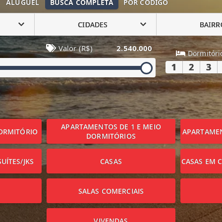
ALUGUEL
BUSCA COMPLETA
POR CÓDIGO
CIDADES
BAIRR
Valor (R$)
2.540.000
Dormitóri
1
2
3
APARTAMENTOS DE 1 E MEIO
ORMITÓRIO
APARTAMEN
DORMITÓRIOS
UÍTES/JKS
CASAS
CASAS EM 
SALAS COMERCIAIS
VIVENDAS