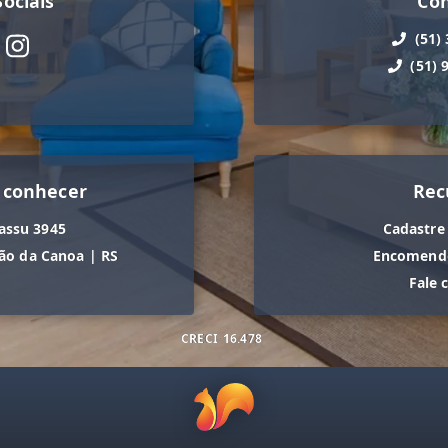
ociais
Co
(51)
(51) 
 conhecer
Rec
assu 3945
Cadastre
ão da Canoa
|
RS
Encomende
Fale 
CRECI
16.478