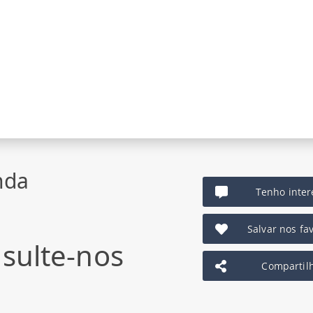
nda
Tenho inter
Salvar nos fav
sulte-nos
Compartil