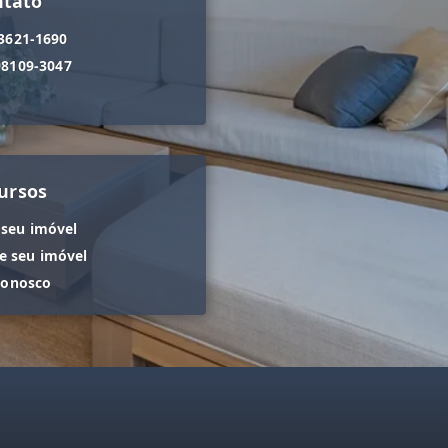
ntato
 3621-1690
98109-3047
ursos
 seu imóvel
 seu imóvel
conosco