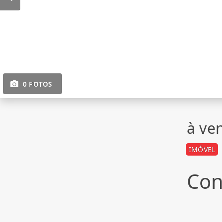
0 FOTOS
à ve
IMÓVEL
Con