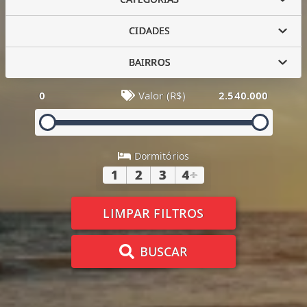
CIDADES
BAIRROS
0
Valor (R$)
2.540.000
Dormitórios
1
2
3
4
+
LIMPAR FILTROS
BUSCAR