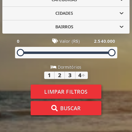
CIDADES
BAIRROS
0
Valor (R$)
2.540.000
Dormitórios
1
2
3
4
+
LIMPAR FILTROS
BUSCAR