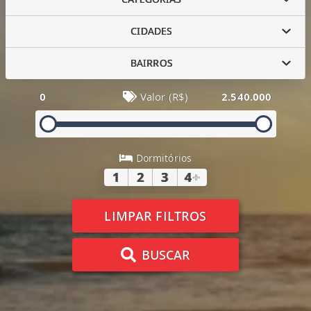
CIDADES
BAIRROS
0
Valor (R$)
2.540.000
Dormitórios
1
2
3
4
+
LIMPAR FILTROS
BUSCAR