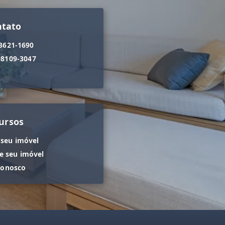
ntato
 3621-1690
98109-3047
ursos
 seu imóvel
 seu imóvel
conosco