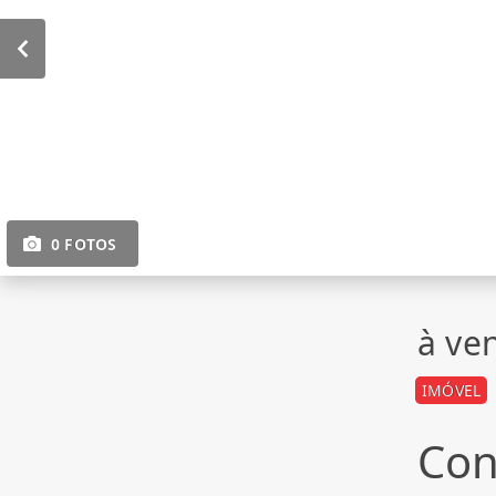
0 FOTOS
à ve
IMÓVEL
Con