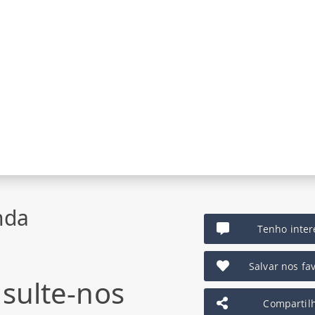
nda
Tenho inter
Salvar nos fav
sulte-nos
Compartil