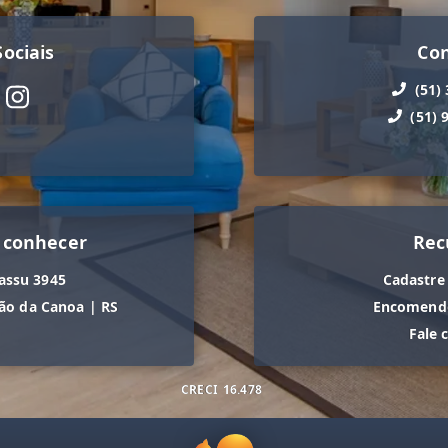
ociais
Co
(51)
(51) 
 conhecer
Rec
assu 3945
Cadastre
ão da Canoa
|
RS
Encomende
Fale 
CRECI
16.478