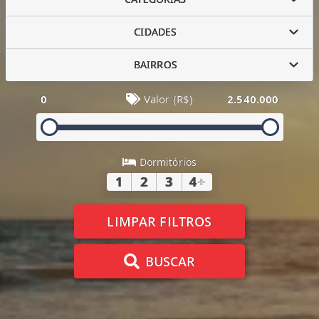
CIDADES
BAIRROS
0
Valor (R$)
2.540.000
Dormitórios
1
2
3
4
+
LIMPAR FILTROS
BUSCAR