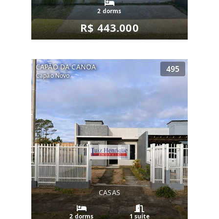
2 dorms
R$ 443.000
CAPÃO DA CANOA
495
Capão Novo
CASAS
2 dorms
1 suíte