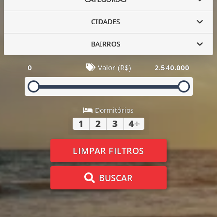
CIDADES
BAIRROS
0
Valor (R$)
2.540.000
Dormitórios
1
2
3
4
+
LIMPAR FILTROS
BUSCAR