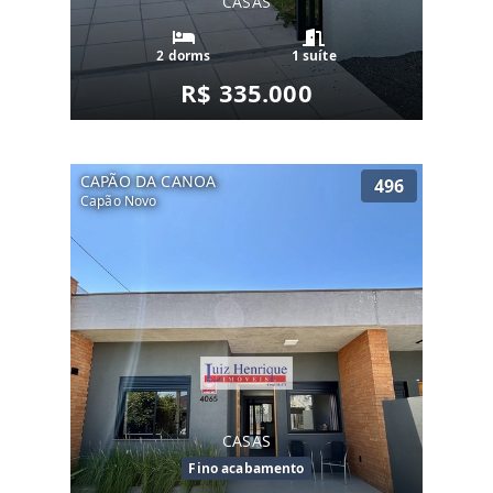
CASAS
2 dorms
1 suíte
R$ 335.000
CAPÃO DA CANOA
496
Capão Novo
CASAS
Fino acabamento