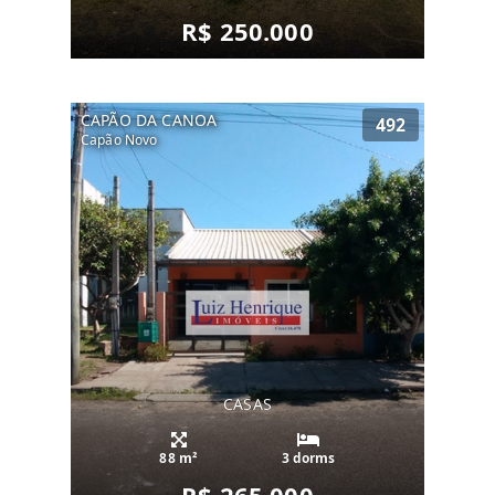
R$ 250.000
CAPÃO DA CANOA
492
Capão Novo
CASAS
88 m²
3 dorms
R$ 265.000