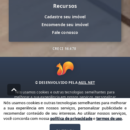
Recursos
Cadastre seu imóvel
Encomende seu imóvel
Fale conosco
CRECI
16.478
© DESENVOLVIDO PELA
AGIL.NET
Nós usamos cookies e outras tecnologias semelhantes para
melhorar a sua experiência em nossos serviços, personalizar
publicidade e recomendar conteúdo de seu interesse. Ao utilizar
Nós usamos cookies e outras tecnologias semelhantes para melhorar
nossos serviços, você concorda com nossa política de privacidade e
a sua experiência em nossos serviços, personalizar publicidade e
termos de uso.
recomendar conteúdo de seu interesse. Ao utilizar nossos serviços,
você concorda com nossa
política de privacidade
e
termos de uso
.
Política de Privacidade
Termos de uso