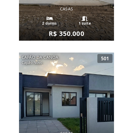
CASAS
2 dorms
1 suíte
R$ 350.000
CAPÃO DA CANOA
501
Capão Novo