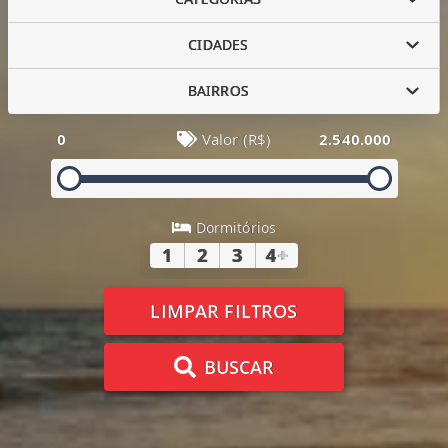
CIDADES
BAIRROS
0
Valor (R$)
2.540.000
Dormitórios
1
2
3
4
+
LIMPAR FILTROS
BUSCAR