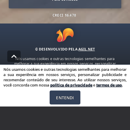
CRECI
16.478
© DESENVOLVIDO PELA
AGIL.NET
Nós usamos cookies e outras tecnologias semelhantes para
melhorar a sua experiência em nossos serviços, personalizar
publicidade e recomendar conteúdo de seu interesse. Ao utilizar
Nós usamos cookies e outras tecnologias semelhantes para melhorar
nossos serviços, você concorda com nossa política de privacidade e
a sua experiência em nossos serviços, personalizar publicidade e
termos de uso.
recomendar conteúdo de seu interesse. Ao utilizar nossos serviços,
você concorda com nossa
política de privacidade
e
termos de uso
.
Política de Privacidade
Termos de uso
ENTENDI