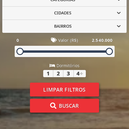
CIDADES
BAIRROS
0
Valor (R$)
2.540.000
Dormitórios
1
2
3
4
+
LIMPAR FILTROS
BUSCAR