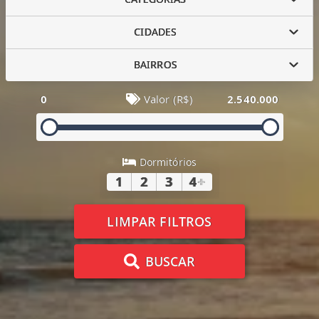
CIDADES
BAIRROS
0
Valor (R$)
2.540.000
Dormitórios
1
2
3
4
+
LIMPAR FILTROS
BUSCAR