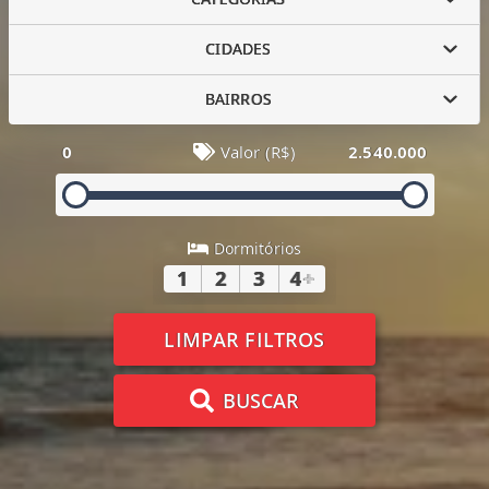
CIDADES
BAIRROS
0
Valor (R$)
2.540.000
Dormitórios
1
2
3
4
+
LIMPAR FILTROS
BUSCAR