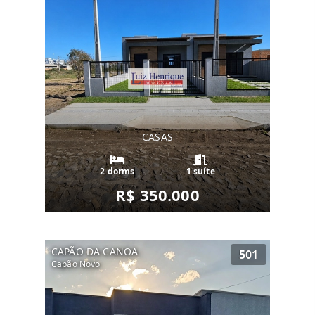
CASAS
2 dorms
1 suíte
R$ 350.000
CAPÃO DA CANOA
501
Capão Novo