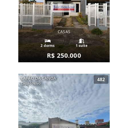
CASAS
2 dorms
1 suíte
R$ 250.000
CAPÃO DA CANOA
482
Capão Novo