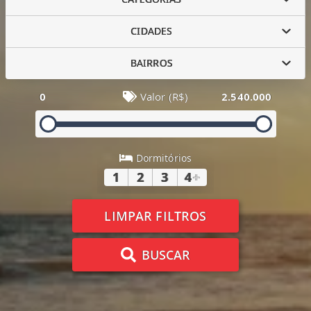
CIDADES
BAIRROS
0
Valor (R$)
2.540.000
Dormitórios
1
2
3
4
+
LIMPAR FILTROS
BUSCAR