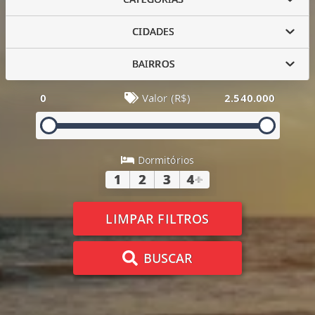
CIDADES
BAIRROS
0
Valor (R$)
2.540.000
Dormitórios
1
2
3
4
+
LIMPAR FILTROS
BUSCAR