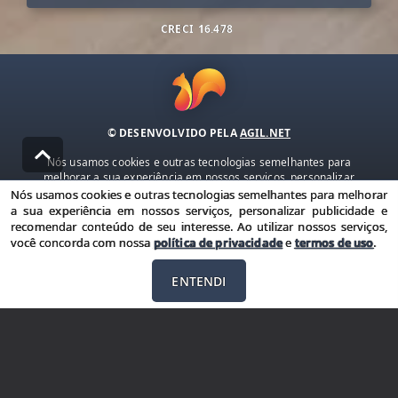
CRECI
16.478
© DESENVOLVIDO PELA
AGIL.NET
Nós usamos cookies e outras tecnologias semelhantes para
melhorar a sua experiência em nossos serviços, personalizar
publicidade e recomendar conteúdo de seu interesse. Ao utilizar
Nós usamos cookies e outras tecnologias semelhantes para melhorar
nossos serviços, você concorda com nossa política de privacidade e
a sua experiência em nossos serviços, personalizar publicidade e
termos de uso.
recomendar conteúdo de seu interesse. Ao utilizar nossos serviços,
você concorda com nossa
política de privacidade
e
termos de uso
.
Política de Privacidade
Termos de uso
ENTENDI