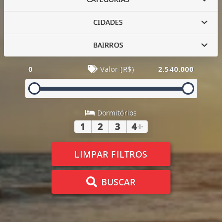
CIDADES
BAIRROS
0
Valor (R$)
2.540.000
Dormitórios
1
2
3
4
+
LIMPAR FILTROS
BUSCAR